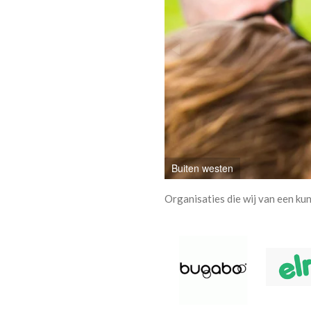
Buiten westen
Elrow
Organisaties die wij van een k