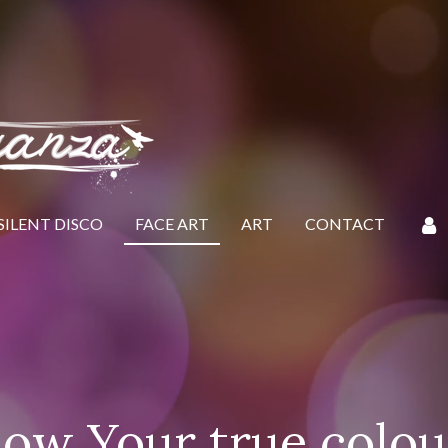
SILENT DISCO
FACE ART
ART
CONTACT
ow Your true colou