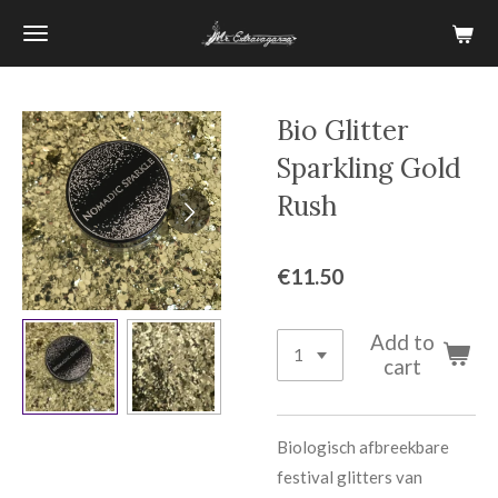
Skip
to
main
content
Bio Glitter
Sparkling Gold
Rush
€11.50
Add to
cart
Biologisch afbreekbare
festival glitters van